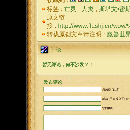
标签 :
亡灵
,
人类
,
斯塔文•密
原文链
接 :
http://www.flashj.
转载原创文章请注明 :
魔兽世
评论
暂无评论，何不沙发？！
发布评论
您的ID (必填)
邮箱 (不会被公开) (必
您的网址