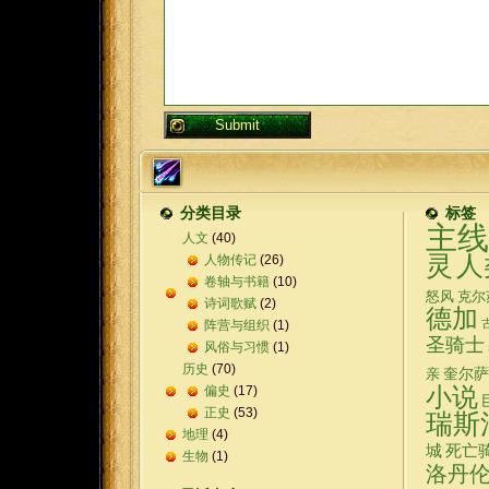
分类目录
标签
主线
人文
(40)
灵
人
人物传记
(26)
卷轴与书籍
(10)
怒风
克尔
诗词歌赋
(2)
德加
阵营与组织
(1)
圣骑士
风俗与习惯
(1)
历史
(70)
奎尔萨
亲
偏史
(17)
小说
正史
(53)
瑞斯
地理
(4)
城
死亡
生物
(1)
洛丹