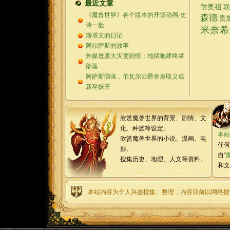
最近文章
耐奥祖
联
《魔兽世界》各个版本的开场动画-史
森德
贵
诗一般
米奈希
斯塔文的日记
阿尔萨斯的故事
外媒透露大灾变剧情：地狱咆哮终掌
部落
阿萨斯陨落，伯瓦尔公爵舍身取义成
新巫妖王
欣赏魔兽世界的背景、剧情、文
化、种族等设定。
本站
欣赏魔兽世界的小说、漫画、电
任何
影。
自“
搜集历史、地理、人文等资料。
和文
本站内容为个人兴趣搜集、整理，内容目前以网络搜