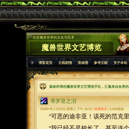
欣赏魔兽世界的文化与艺术
魔兽世界文艺博览
博客首页
主线剧情
英雄谱
参考文献
关于本站
鼠标炸弹的魔兽世界文艺博览手札，汇集来自各界的
蒂罗亚之泪
‖2009 年八月26日,星期三,下午 19:52 |
给我留言
|
5,650
阅读
“可恶的迪非亚！该死的范克里
“我已经不是校长了，甚至连