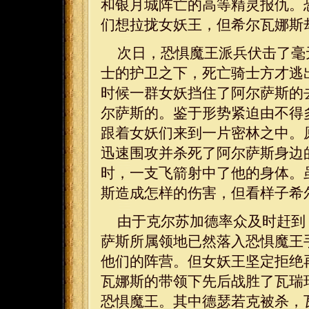
和银月城阵亡的高等精灵报仇。
们想拉拢女妖王，但希尔瓦娜斯
次日，恐惧魔王派兵伏击了毫
士的护卫之下，死亡骑士方才逃
时候一群女妖挡住了阿尔萨斯的
尔萨斯的。鉴于形势紧迫由不得
跟着女妖们来到一片密林之中。
迅速围攻并杀死了阿尔萨斯身边
时，一支飞箭射中了他的身体。
斯造成怎样的伤害，但看样子希
由于克尔苏加德率众及时赶到
萨斯所属领地已然落入恐惧魔王
他们的阵营。但女妖王坚定拒绝
瓦娜斯的带领下先后战胜了瓦瑞
恐惧魔王。其中德瑟若克被杀，