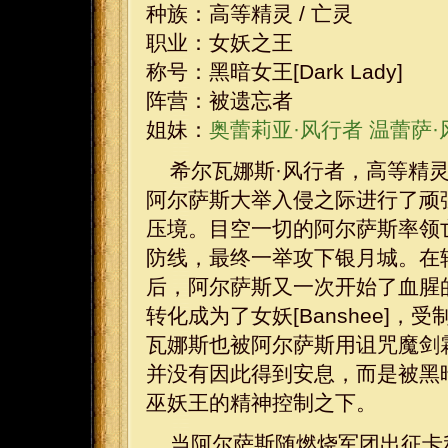
种族：高等精灵 / 亡灵
职业：女妖之王
称号：黑暗女王[Dark Lady]
阵营：被遗忘者
姐妹：
奥蕾莉亚·风行者
温蕾萨·
希尔瓦娜斯·风行者，高等精
阿尔萨斯大举入侵之际进行了顽
压境。目空一切的阿尔萨斯率领
防线，最终一举攻下银月城。
在
后，阿尔萨斯又一次开始了血腥
转化成为了女妖[Banshee]
瓦娜斯也被阿尔萨斯用诅咒魔剑
并没有因此得到安息，而是被黑
巫妖王的精神控制之下。
当阿尔萨斯随燃烧军团出征卡