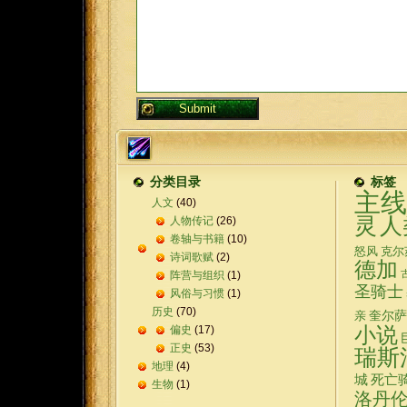
分类目录
标签
主线
人文
(40)
灵
人
人物传记
(26)
卷轴与书籍
(10)
怒风
克尔
诗词歌赋
(2)
德加
阵营与组织
(1)
圣骑士
风俗与习惯
(1)
历史
(70)
奎尔萨
亲
偏史
(17)
小说
正史
(53)
瑞斯
地理
(4)
城
死亡
生物
(1)
洛丹