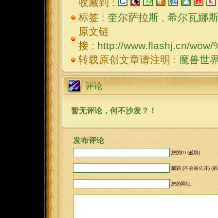
收藏到 :
标签 :
奎尔萨拉斯
,
希尔瓦娜斯
原文链
接 :
http://www.flashj.c
转载原创文章请注明 :
魔兽世
评论
暂无评论，何不沙发？！
发布评论
您的ID (必填)
邮箱 (不会被公开) (必
您的网址