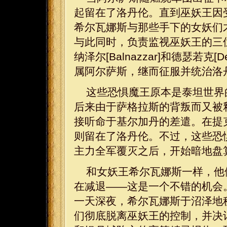
起留在了洛丹伦。直到巫妖王因
希尔瓦娜斯与那些手下的女妖们
与此同时，负责监视巫妖王的三位恐惧
纳泽尔[Balnazzar]和德瑟若克
属阿尔萨斯，继而征服并统治洛
这些恐惧魔王原本是泰坦世界
后来由于萨格拉斯的背叛而又被
接听命于基尔加丹的差遣。在提
则留在了洛丹伦。不过，这些恐
主力全军覆灭之后，开始暗地盘
和女妖王希尔瓦娜斯一样，他
在减退——这是一个不错的机会
一天深夜，希尔瓦娜斯于沼泽地
们彻底脱离巫妖王的控制，并决