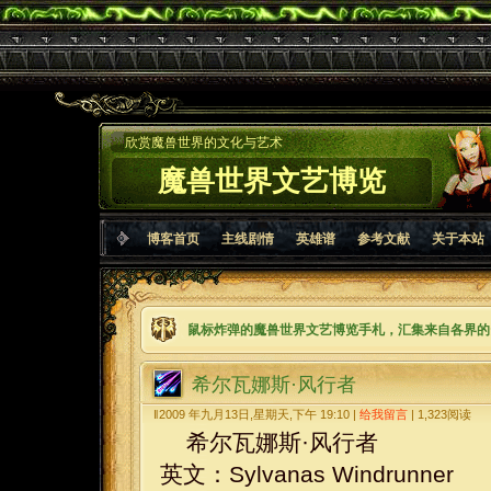
欣赏魔兽世界的文化与艺术
魔兽世界文艺博览
博客首页
主线剧情
英雄谱
参考文献
关于本站
鼠标炸弹的魔兽世界文艺博览手札，汇集来自各界的
希尔瓦娜斯·风行者
‖2009 年九月13日,星期天,下午 19:10 |
给我留言
|
1,323
阅读
希尔瓦娜斯·风行者
英文：Sylvanas Windrunner