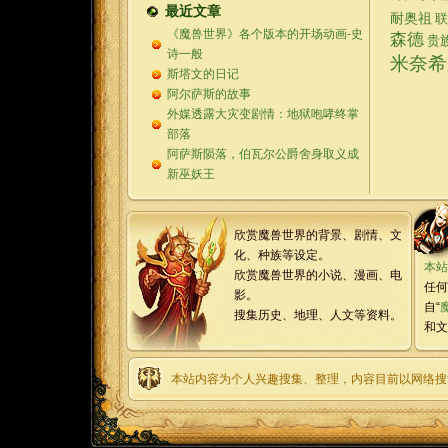
最近文章
耐奥祖
联
《魔兽世界》各个版本的开场动画-史
森德
贵
诗一般
米奈希
斯塔文的日记
阿尔萨斯的故事
外媒透露大灾变剧情：地狱咆哮终掌
部落
阿萨斯陨落，伯瓦尔公爵舍身取义成
新巫妖王
欣赏魔兽世界的背景、剧情、文
化、种族等设定。
本站
欣赏魔兽世界的小说、漫画、电
任何
影。
自“
搜集历史、地理、人文等资料。
和文
本站内容为个人兴趣搜集、整理，内容目前以网络搜