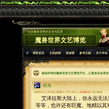
欣赏魔兽世界的文化与艺术
魔兽世界文艺博览
博客首页
主线剧情
英雄谱
参考文献
关于本站
鼠标炸弹的魔兽世界文艺博览手札，汇集来自各界的
南海
‖2009 年八月29日,星期六,下午 20:17 |
给我留言
|
627
阅读
艾泽拉斯大陆上，你永远无法
等等，也许还有巨魔。地精以其