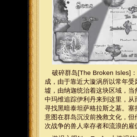
破碎群岛[The Broken I
成，由于靠近大漩涡所以常年受
墟，由纳迦统治着这块区域，当
中玛维追踪伊利丹来到这里，从
寻找黑暗泰坦萨格拉斯之墓。塞
意图在群岛沉没前挽救文化，但
次战争的兽人幸存者和流浪的雇