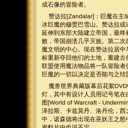
成石像的冒险者。
赞达拉[Zandalar]：巨
冰巨魔的穆贾巴雪山。赞达拉或
延伸到东部大陆建立帝国，最终
败，帝国崩溃几乎灭族。第二次
魔文明的中心。现在赞达拉居中
标重新夺回他们的土地，重建古
联盟使用魔法物品将一队冒险者
巨魔的一切以决定是否能与之结
魔兽世界典藏版幕后花絮DV
灯，其中有设计人员用记号笔在
图[World of Warcraft -
泽拉斯、卡兹莫丹、洛丹伦，西
中，诺森德将出现在巫妖王之怒
资料片中也说不定。