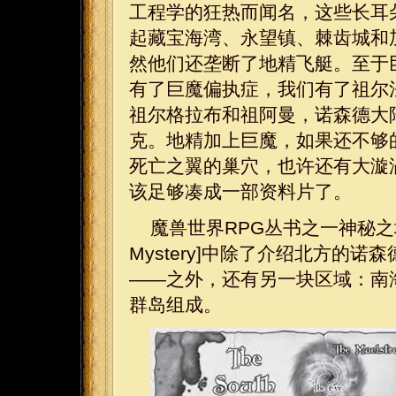
工程学的狂热而闻名，这些长耳
起藏宝海湾、永望镇、棘齿城和
然他们还垄断了地精飞艇。至于
有了巨魔偏执症，我们有了祖尔
祖尔格拉布和祖阿曼，诺森德大
克。地精加上巨魔，如果还不够
死亡之翼的巢穴，也许还有大漩
该足够凑成一部资料片了。
魔兽世界RPG丛书之一神秘之地[World
Mystery]中除了介绍北方的
——之外，还有另一块区域：南海[S
群岛组成。