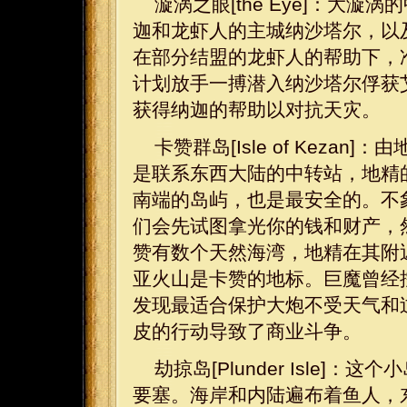
漩涡之眼[the Eye]：大
迦和龙虾人的主城纳沙塔尔，以
在部分结盟的龙虾人的帮助下，
计划放手一搏潜入纳沙塔尔俘获
获得纳迦的帮助以对抗天灾。
卡赞群岛[Isle of Kez
是联系东西大陆的中转站，地精
南端的岛屿，也是最安全的。不
们会先试图拿光你的钱和财产，
赞有数个天然海湾，地精在其附
亚火山是卡赞的地标。巨魔曾经
发现最适合保护大炮不受天气和
皮的行动导致了商业斗争。
劫掠岛[Plunder Isle
要塞。海岸和内陆遍布着鱼人，