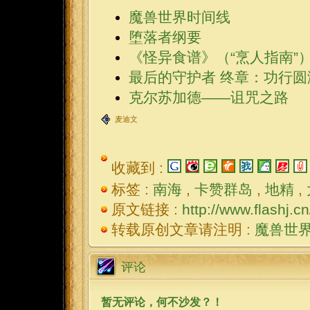
魔兽世界时间线
堕落者纲要
《怪异食谱》（“烹人指南”
最后的守护者 终章：功行圆
克尔苏加德——诅咒之路
麦迪文
收藏到 :
标签 :
南海
,
卡赞群岛
,
地精
,
原文链接 :
http://www.flash
转载原创文章请注明 :
魔兽世
评论
暂无评论，何不沙发？！