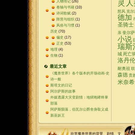
灵
人
人物传记
(26)
卷轴与书籍
(10)
怒风
克尔
诗词歌赋
(2)
德加
阵营与组织
(1)
圣骑士
风俗与习惯
(1)
历史
(70)
奎尔萨
亲
偏史
(17)
小说
正史
(53)
瑞斯
地理
(4)
城
死亡
生物
(1)
洛丹
最近文章
耐奥祖
联
《魔兽世界》各个版本的开场动画-史
森德
贵
诗一般
米奈希
斯塔文的日记
阿尔萨斯的故事
外媒透露大灾变剧情：地狱咆哮终掌
部落
阿萨斯陨落，伯瓦尔公爵舍身取义成
新巫妖王
欣赏魔兽世界的背景、剧情、文