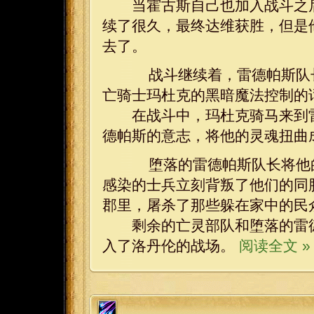
当霍古斯自己也加入战斗之后
续了很久，最终达维获胜，但是
去了。
战斗继续着，雷德帕斯队长
亡骑士玛杜克的黑暗魔法控制的
在战斗中，玛杜克骑马来到雷
德帕斯的意志，将他的灵魂扭曲
堕落的雷德帕斯队长将他的
感染的士兵立刻背叛了他们的同
郡里，屠杀了那些躲在家中的民
剩余的亡灵部队和堕落的雷德
入了洛丹伦的战场。
阅读全文 »