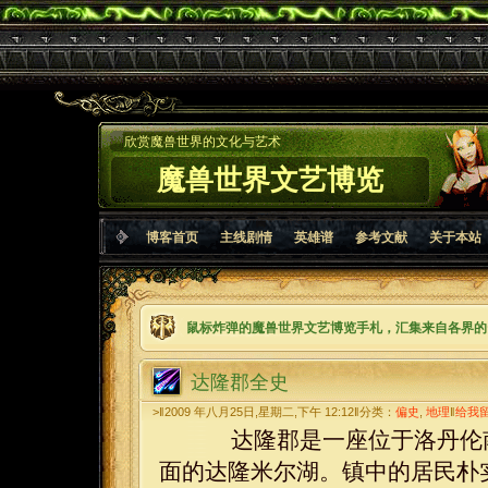
欣赏魔兽世界的文化与艺术
魔兽世界文艺博览
博客首页
主线剧情
英雄谱
参考文献
关于本站
鼠标炸弹的魔兽世界文艺博览手札，汇集来自各界的
达隆郡全史
>‖2009 年八月25日,星期二,下午 12:12‖分类：
偏史
,
地理
‖
给我
达隆郡是一座位于洛丹伦南
面的达隆米尔湖。镇中的居民朴