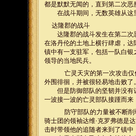
都是默默无闻的，直到第二次恶
在战斗期间，无数英雄从这里
达隆郡的战斗
达隆郡的战斗发生在第二次恶
在洛丹伦的土地上横行肆虐，达
镇中有一支驻军，包括一队白银
领导的当地民兵。
亡灵天灾的第一次攻击仅仅
外围徘徊，并被很轻易地击败了
但是防御部队的坚韧并没有让
一波接一波的亡灵部队接踵而来
防守部队的力量被不断削弱
骑士团的领袖达维·克罗弗德是
击时带领他的追随者来到了镇中