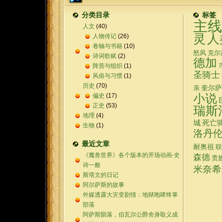
分类目录
标签
主线
人文
(40)
灵
人
人物传记
(26)
卷轴与书籍
(10)
怒风
克尔
诗词歌赋
(2)
德加
阵营与组织
(1)
圣骑士
风俗与习惯
(1)
历史
(70)
奎尔萨
亲
偏史
(17)
小说
正史
(53)
瑞斯
地理
(4)
城
死亡
生物
(1)
洛丹
最近文章
耐奥祖
联
《魔兽世界》各个版本的开场动画-史
森德
贵
诗一般
米奈希
斯塔文的日记
阿尔萨斯的故事
外媒透露大灾变剧情：地狱咆哮终掌
部落
阿萨斯陨落，伯瓦尔公爵舍身取义成