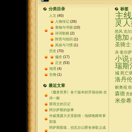
分类目录
标签
主线
人文
(40)
灵
人
人物传记
(26)
卷轴与书籍
(10)
怒风
克尔
诗词歌赋
(2)
德加
阵营与组织
(1)
圣骑士
风俗与习惯
(1)
历史
(70)
奎尔萨
亲
偏史
(17)
小说
正史
(53)
瑞斯
地理
(4)
城
死亡
生物
(1)
洛丹
最近文章
耐奥祖
联
《魔兽世界》各个版本的开场动画-史
森德
贵
诗一般
米奈希
斯塔文的日记
阿尔萨斯的故事
外媒透露大灾变剧情：地狱咆哮终掌
部落
阿萨斯陨落，伯瓦尔公爵舍身取义成