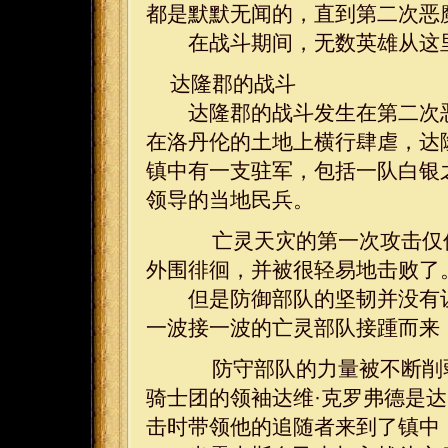
都是默默无闻的，直到第二次恶
在战斗期间，无数英雄从这里
达隆郡的战斗
达隆郡的战斗发生在第二次恶
在洛丹伦的土地上横行肆虐，达
镇中有一支驻军，包括一队白银
领导的当地民兵。
亡灵天灾的第一次攻击仅仅
外围徘徊，并被很轻易地击败了
但是防御部队的坚韧并没有让
一波接一波的亡灵部队接踵而来
防守部队的力量被不断削弱
骑士团的领袖达维·克罗弗德是
击时带领他的追随者来到了镇中