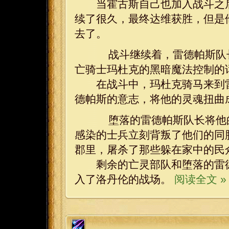
当霍古斯自己也加入战斗之后
续了很久，最终达维获胜，但是
去了。
战斗继续着，雷德帕斯队长
亡骑士玛杜克的黑暗魔法控制的
在战斗中，玛杜克骑马来到雷
德帕斯的意志，将他的灵魂扭曲
堕落的雷德帕斯队长将他的
感染的士兵立刻背叛了他们的同
郡里，屠杀了那些躲在家中的民
剩余的亡灵部队和堕落的雷德
入了洛丹伦的战场。
阅读全文 »