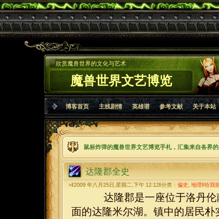
欣赏魔兽世界的文化与艺术
魔兽世界文艺博览
博客首页
主线剧情
英雄谱
参考文献
关于本站
鼠标炸弹的魔兽世界文艺博览手札，汇集来自各界的
达隆郡全史
>‖2009 年八月25日,星期二,下午 12:12‖分类：
偏史
,
地理
‖
给我
达隆郡是一座位于洛丹伦南
面的达隆米尔湖。镇中的居民朴