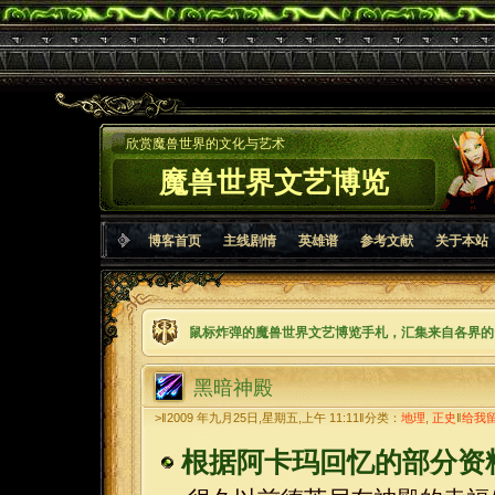
欣赏魔兽世界的文化与艺术
魔兽世界文艺博览
博客首页
主线剧情
英雄谱
参考文献
关于本站
鼠标炸弹的魔兽世界文艺博览手札，汇集来自各界的
黑暗神殿
>‖2009 年九月25日,星期五,上午 11:11‖分类：
地理
,
正史
‖
给我
根据阿卡玛回忆的部分资