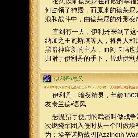
很久以前德莱尼在神殿的幸福
何占领了神殿，而原来的德莱尼
浪和战斗中，由德莱尼的外形变
直到有一天，伊利丹来到了这
纳加之王瓦斯琪等人，将兽人和
黑暗神庙新的主人，而阿卡玛也
归附于伊利丹的手下，帮助伊利
伊利丹•怒风
>‖2009 年八月25日,星期二,下午 5:05‖分类：
人物传记
‖
给我留
伊利丹，暗夜精灵，年龄150
友泰兰德•语风
恶魔猎手使用的武器叫做战争涡轮
次燃烧军团入侵时从一个叫做埃辛诺
为：埃辛诺斯战刃[Azzinoth Wargl