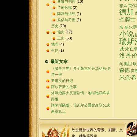
卷轴与书籍
(10)
怒风
克尔
诗词歌赋
(2)
德加
阵营与组织
(1)
圣骑士
风俗与习惯
(1)
历史
(70)
奎尔萨
亲
偏史
(17)
小说
正史
(53)
瑞斯
地理
(4)
城
死亡
生物
(1)
洛丹
最近文章
耐奥祖
联
《魔兽世界》各个版本的开场动画-史
森德
贵
诗一般
米奈希
斯塔文的日记
阿尔萨斯的故事
外媒透露大灾变剧情：地狱咆哮终掌
部落
阿萨斯陨落，伯瓦尔公爵舍身取义成
新巫妖王
欣赏魔兽世界的背景、剧情、文
化、种族等设定。