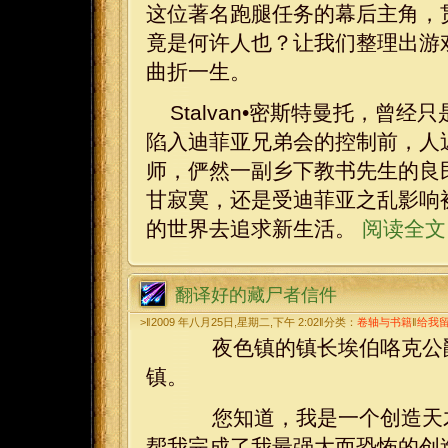
这位著名跑腿任务的幕后主角，贯
竟是何许人也？让我们整理出游
曲折一生。
Stalvan•密斯特曼托，曾
陷入迪菲亚兄弟会的控制前，人
师，俨然一副乡下教书先生的良
甘寂寞，还是受迪菲亚之乱影响
的世界去追求新生活。
阅读全文 
翻译好的藏尸者信件
>‖2009 年八月25日,星期二,下午 2:02‖分类：
卷轴与书籍
‖
给我
夜色镇的镇长埃伯咯克公爵
镇。
您知道，我是一个创造天才
帮我完成了我最强大而恐怖的创