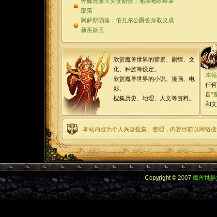
外媒透露大灾变剧情：地狱咆哮终掌
部落
阿萨斯陨落，伯瓦尔公爵舍身取义成
新巫妖王
欣赏魔兽世界的背景、剧情、文
化、种族等设定。
本站
欣赏魔兽世界的小说、漫画、电
任何
影。
自“
搜集历史、地理、人文等资料。
和文
本站内容为个人兴趣搜集、整理，内容目前以网络搜
Copyright © 2007
魔兽世界