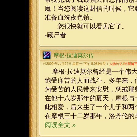
魔！当您阅读这封信的时候，它
准备血洗夜色镇。
您很快就可以看见它了。
-藏尸者
摩根·拉迪莫尔传
>‖2009 年八月24日,星期一,下午 8:08‖分类：
人物传记
‖
给我留
摩根·拉迪莫尔曾经是一个伟
饱受痛苦的人而战斗。多年来，
为受苦的人民带来安慰，惩戒那
在他十八岁那年的夏天，摩根与
此相爱，后来生了一个儿子和两
在摩根三十二岁那年，洛丹伦的
阅读全文 »