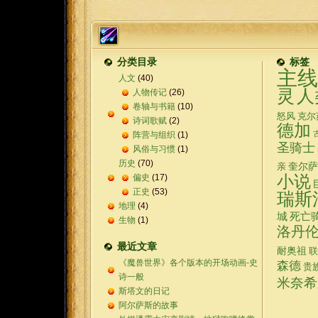
分类目录
标签
主线
人文
(40)
灵
人
人物传记
(26)
卷轴与书籍
(10)
怒风
克尔
诗词歌赋
(2)
德加
阵营与组织
(1)
圣骑士
风俗与习惯
(1)
历史
(70)
奎尔萨
亲
偏史
(17)
小说
正史
(53)
瑞斯
地理
(4)
城
死亡
生物
(1)
洛丹
最近文章
耐奥祖
联
《魔兽世界》各个版本的开场动画-史
森德
贵
诗一般
米奈希
斯塔文的日记
阿尔萨斯的故事