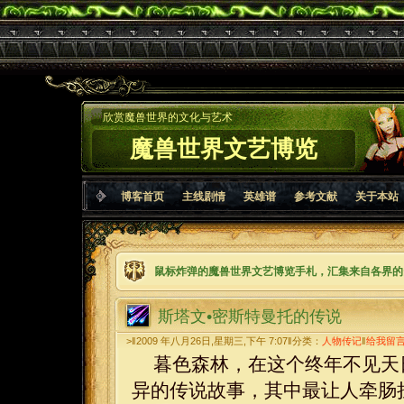
欣赏魔兽世界的文化与艺术
魔兽世界文艺博览
博客首页
主线剧情
英雄谱
参考文献
关于本站
鼠标炸弹的魔兽世界文艺博览手札，汇集来自各界的
斯塔文•密斯特曼托的传说
>‖2009 年八月26日,星期三,下午 7:07‖分类：
人物传记
‖
给我留
暮色森林，在这个终年不见天
异的传说故事，其中最让人牵肠