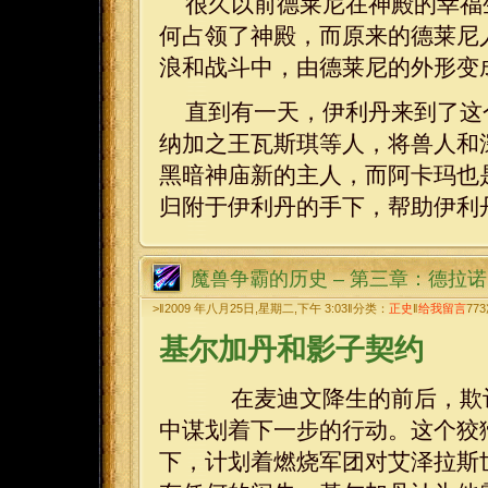
很久以前德莱尼在神殿的幸福
何占领了神殿，而原来的德莱尼
浪和战斗中，由德莱尼的外形变
直到有一天，伊利丹来到了这
纳加之王瓦斯琪等人，将兽人和
黑暗神庙新的主人，而阿卡玛也
归附于伊利丹的手下，帮助伊利
魔兽争霸的历史 – 第三章：德拉
>‖2009 年八月25日,星期二,下午 3:03‖分类：
正史
‖
给我留言
773
基尔加丹和影子契约
在麦迪文降生的前后，欺诈
中谋划着下一步的行动。这个狡
下，计划着燃烧军团对艾泽拉斯