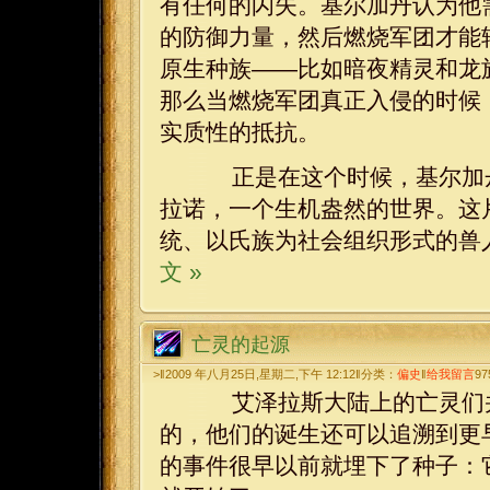
有任何的闪失。基尔加丹认为他
的防御力量，然后燃烧军团才能
原生种族——比如暗夜精灵和龙
那么当燃烧军团真正入侵的时候
实质性的抵抗。
正是在这个时候，基尔加丹
拉诺，一个生机盎然的世界。这
统、以氏族为社会组织形式的兽
文 »
亡灵的起源
>‖2009 年八月25日,星期二,下午 12:12‖分类：
偏史
‖
给我留言
97
艾泽拉斯大陆上的亡灵们并
的，他们的诞生还可以追溯到更
的事件很早以前就埋下了种子：