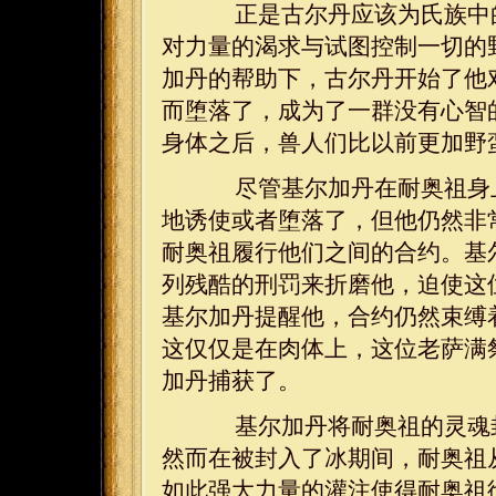
正是古尔丹应该为氏族中的
对力量的渴求与试图控制一切的
加丹的帮助下，古尔丹开始了他
而堕落了，成为了一群没有心智
身体之后，兽人们比以前更加野
尽管基尔加丹在耐奥祖身上
地诱使或者堕落了，但他仍然非
耐奥祖履行他们之间的合约。基
列残酷的刑罚来折磨他，迫使这
基尔加丹提醒他，合约仍然束缚
这仅仅是在肉体上，这位老萨满
加丹捕获了。
基尔加丹将耐奥祖的灵魂封
然而在被封入了冰期间，耐奥祖
如此强大力量的灌注使得耐奥祖