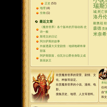
正史
(53)
瑞斯
地理
(4)
城
死亡
生物
(1)
洛丹
最近文章
耐奥祖
联
《魔兽世界》各个版本的开场动画-史
森德
贵
诗一般
米奈希
斯塔文的日记
阿尔萨斯的故事
外媒透露大灾变剧情：地狱咆哮终掌
部落
阿萨斯陨落，伯瓦尔公爵舍身取义成
新巫妖王
欣赏魔兽世界的背景、剧情、文
化、种族等设定。
本站
欣赏魔兽世界的小说、漫画、电
任何
影。
自“
搜集历史、地理、人文等资料。
和文