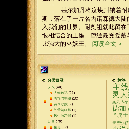
基尔加丹将这块封锁着耐奥
斯，落在了一片名为诺森德大陆
入我们的世界。耐奥祖就此留在
恨相结合的王座。曾经最受爱戴
比强大的巫妖王。
阅读全文 »
分类目录
标签
主线
人文
(40)
灵
人
人物传记
(26)
卷轴与书籍
(10)
怒风
克尔
诗词歌赋
(2)
德加
阵营与组织
(1)
圣骑士
风俗与习惯
(1)
历史
(70)
奎尔萨
亲
偏史
(17)
小说