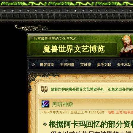
欣赏魔兽世界的文化与艺术
魔兽世界文艺博览
博客首页
主线剧情
英雄谱
参考文献
关于本站
鼠标炸弹的魔兽世界文艺博览手札，汇集来自各界的
黑暗神殿
>‖2009 年九月25日,星期五,上午 11:11‖分类：
地理
,
正史
‖
给我
根据阿卡玛回忆的部分资