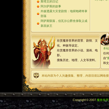
斯塔文的日记
阿尔萨斯的故事
外媒透露大灾变剧情：地狱咆哮终掌
部落
阿萨斯陨落，伯瓦尔公爵舍身取义成
新巫妖王
欣赏魔兽世界的背景、剧情、文
化、种族等设定。
本站
欣赏魔兽世界的小说、漫画、电
任何
影。
自“
搜集历史、地理、人文等资料。
和文
本站内容为个人兴趣搜集、整理，内容目前以网络搜
Copyright © 2007
魔兽世界