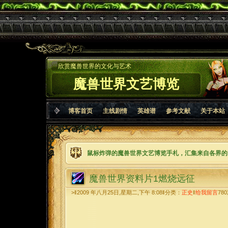
欣赏魔兽世界的文化与艺术
魔兽世界文艺博览
博客首页
主线剧情
英雄谱
参考文献
关于本站
鼠标炸弹的魔兽世界文艺博览手札，汇集来自各界的
魔兽世界资料片1燃烧远征
>‖2009 年八月25日,星期二,下午 8:08‖分类：
正史
‖
给我留言
780