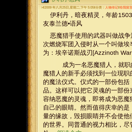
>‖2009 年八月25日,星期二,下午 5:05‖分类：
人物传记
‖
给我留
伊利丹，暗夜精灵，年龄150
友泰兰德•语风
恶魔猎手使用的武器叫做战争涡轮
次燃烧军团入侵时从一个叫做埃辛诺
为：埃辛诺斯战刃[Azzinoth Wargl
成为一名恶魔猎人，就职的
魔猎人的新手必须找到一位现职
的魔法仪式。仪式的一部份包括
品。这样可以把它灵魂的一部份
容纳恶魔的灵魂，即将成为恶魔
自己的眼睛。然而值得庆幸的是
量的缘故，毁损眼睛并不会使他
的世界。同普通的视力相比，尽