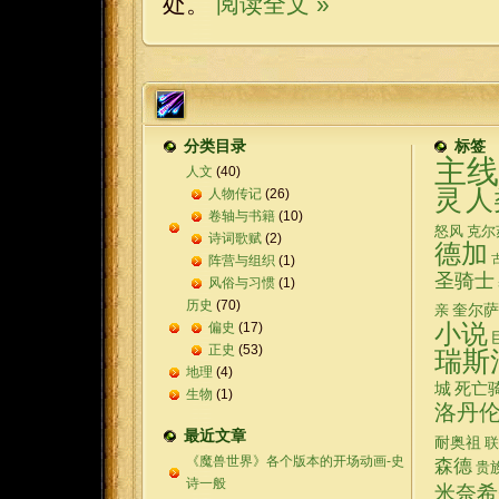
处。
阅读全文 »
分类目录
标签
主线
人文
(40)
灵
人
人物传记
(26)
卷轴与书籍
(10)
怒风
克尔
诗词歌赋
(2)
德加
阵营与组织
(1)
圣骑士
风俗与习惯
(1)
历史
(70)
奎尔萨
亲
偏史
(17)
小说
正史
(53)
瑞斯
地理
(4)
城
死亡
生物
(1)
洛丹
最近文章
耐奥祖
联
《魔兽世界》各个版本的开场动画-史
森德
贵
诗一般
米奈希