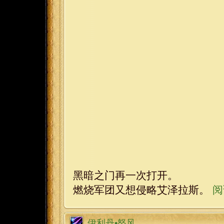
黑暗之门再一次打开。
燃烧军团又想侵略艾泽拉斯。
阅
伊利丹•怒风