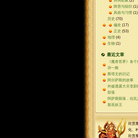
诗词歌赋
(2)
阵营与组织
(1)
风俗与习惯
(1)
历史
(70)
偏史
(17)
正史
(53)
地理
(4)
生物
(1)
最近文章
《魔兽世界》各个
诗一般
斯塔文的日记
阿尔萨斯的故事
外媒透露大灾变剧
部落
阿萨斯陨落，伯瓦
新巫妖王
欣赏
化、
欣赏