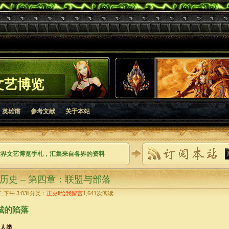
文艺博览
英雄谱
参考文献
关于本站
世界文艺博览手札，汇集来自各界的资料
历史 – 第四章：联盟与部落
二,下午 3:03‖分类：
正史
‖
给我留言
1,641
次阅读
城的陷落
人类