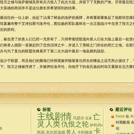
毁灭之锤与洛萨都倾其所有兵力投入了此次大战，并留下了无数的尸体。尽管最后毁
大英雄的死却并不是这位酋长所希望得到的结果。
信任的一位上尉，拾起了沾满了鲜血的洛萨的盾牌，并将重新聚集起了他那些悲痛
坟墓遍布整个艾泽拉斯与洛丹伦，图拉扬的军队最终在一次正面战斗中击溃了毁灭之
后的胜利。
被击溃了的兽人们已经一无所有了，只得带着愤怒逃向兽人们在大陆上最后一处堡
将兽人残部一直驱赶到了悲伤沼泽之中，并进入了黑暗之门所在的死亡之地。在那
兵与为了复仇的联盟先锋展开了第二次大战中最后一场血腥的战役。
少于联盟，而且他们的脑海已经彻底被伴随着复仇而生的嗜血之诅咒所占据住了，
下。毁灭之锤被俘虏了，并被押往洛丹伦，但他手下的各氏族此时却又重新在北方聚
标签
最近评论
主线剧情
亡
Fenix
在
本
乌瑟尔
亚基
灵
人类
仇恨之轮
叫我船長 
伊利丹•
)
论
卡
兽人
怒风
克尔苏加德
卡利姆多