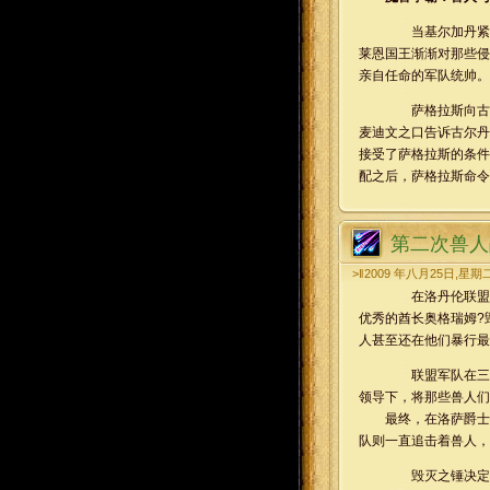
当基尔加丹紧锣
莱恩国王渐渐对那些侵
亲自任命的军队统帅。
萨格拉斯向古尔
麦迪文之口告诉古尔丹
接受了萨格拉斯的条件
配之后，萨格拉斯命
第二次兽人
>‖2009 年八月25日,星期
在洛丹伦联盟与
优秀的酋长奥格瑞姆?
人甚至还在他们暴行最
联盟军队在三位
领导下，将那些兽人们
最终，在洛萨爵士的
队则一直追击着兽人，
毁灭之锤决定进