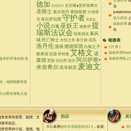
古渔炸弹
德加
吉安娜●普罗德摩尔
古拉巴什
论
圣骑士
基尔加丹
塞纳留斯
大地母
potatomin
守护者
战斗前后
上
奎尔萨拉斯
亲
安其拉
提
小说
鼠标炸弹
巫妖王
巨魔
德鲁伊
论
瑞斯法议会
暴风
暗夜精灵
城
死亡骑士
链接表
永恒之井
泰兰德·语风
洛丹伦
燃烧军团
漫画
白银之手
[ 闪 界 ]
艾格文
诺
鼠标炸弹Flas
耐奥祖
联盟
舒哈鲁
版本的开场动画-史
鼠标炸弹私人
阿尔萨斯•
森德
贵族
达拉然
远古
麦迪文
米奈希尔
高等精灵
情：地狱咆哮终掌
尔公爵舍身取义成
协议
其
魔兽世界的背景、剧情、文
种族等设定。
本站
采用
创作共享版权协议2.5
，欢迎
登
魔兽世界的小说、漫画、电