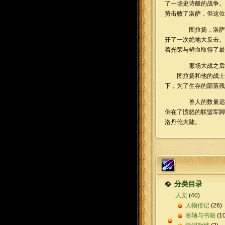
了一场史诗般的战争。
势击败了洛萨，但这位
图拉扬，洛萨最
开了一次绝地大反击。
着光荣与鲜血取得了最
那场大战之后，
图拉扬和他的战士们
下，为了生存的部落残
兽人的数量远远
倒在了愤怒的联盟军脚
洛丹伦大陆。
分类目录
人文
(40)
人物传记
(26)
卷轴与书籍
(10