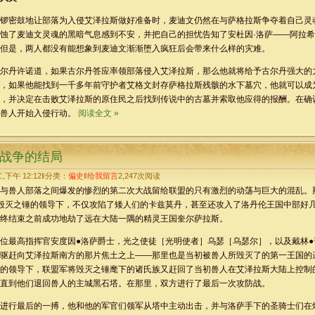
密鼓地让部落为入侵艾泽拉斯做好准备时，麦迪文仍然在与萨格拉斯争夺着自己灵
蚀了麦迪文灵魂的黑暗气息感到不安，并把自己的担忧告知了安杜因·洛萨——阿拉
但是，两人都没有能想象到麦迪文渐渐堕入疯狂后会带来什么样的灾难。
丹许诺道，如果古尔丹答应率领部落侵入艾泽拉斯，那么他就将给予古尔丹强大的
，如果他能找到一千多年前守护者艾格文封存萨格拉斯残骸的水下墓穴，他就可以成
，并决定在击败艾泽拉斯的原住民之后找到传说中的古墓并索取他应得的报酬。在确
令兽人开始入侵行动。
阅读全文 »
战争的结局
二,下午 12:12‖分类：
偏史
‖
给我留言
2,247
次阅读
兽人部落之间爆发的惨烈的第二次大战留给联盟的只有激烈的动荡与巨大的混乱。
毁灭之锤的领导下，不仅攻陷了矮人们的卡兹莫丹，甚至还攻入了洛丹伦王国中部好
终结束之前成功地劫了远在大陆一隅的精灵王国奎尔萨拉斯。
最高指挥官安度因●洛萨爵士，光之使徒［光明使者］乌瑟［乌瑟尔］，以及戴林●
驱赶向艾泽拉斯南方的那片焦土之上——那里也是当初被兽人所毁灭了的第一王国的
领导下，联盟军将毁灭之锤麾下的诸氏族又赶回了当初兽人在艾泽拉斯大陆上控制
直到他们退回兽人的主城黑石塔。在那里，双方进行了最后一次攻防战。
行最后的一搏，他和他的军官们领军从塔中主动出击，并与洛萨手下的圣骑士们在