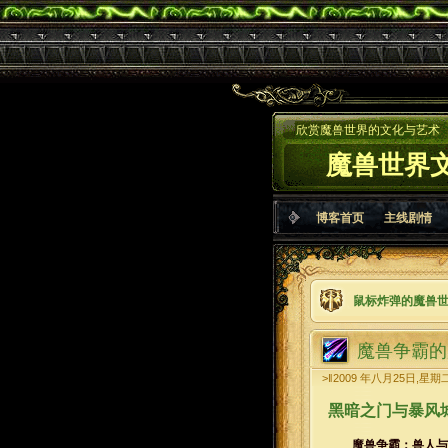
欣赏魔兽世界的文化与艺术
魔兽世界
博客首页
主线剧情
鼠标炸弹的魔兽
魔兽争霸的
>‖2009 年八月25日,星期
黑暗之门与暴风
魔兽争霸：兽人与