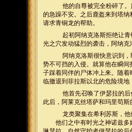
他的自尊被完全粉碎了。鹿
的急躁不安。之后鹿盔来到塔纳
请求青铜龙的帮助。
起初阿纳克洛斯拒绝让青铜
光之穴发动猛烈的袭击，阿纳克
阿纳克洛斯很快意识到，即
势不可挡的入侵。就算他在瞬间扫
子踩着同伴的尸体冲上来。随着
临撤退到菲拉斯以北的危险境地
他首先召唤了伊瑟拉的后代
此后，阿莱克丝塔萨和玛里苟斯
龙类聚集在希利苏斯，他们
他们之中有时光之神诺兹多姆
琳瑟拉，自然守护者伊瑟拉的后