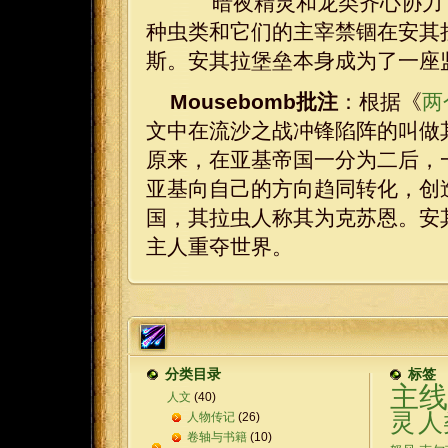
暗夜精灵和龙类齐心协力，
种虫类和它们的主宰禁锢在安其
斯。安其拉堡垒本身成为了一座
Mousebomb批注
：根据《
两
文中在流沙之战冲锋陷阵的叫做
原来，在亚基帝国一分为二后，
亚基向自己的方向趋同转化，创
国，其拉虫人称其为克苏恩。安
主人重夺世界。
分类目录
标签
主线
人文
(40)
灵
人
人物传记
(26)
卷轴与书籍
(10)