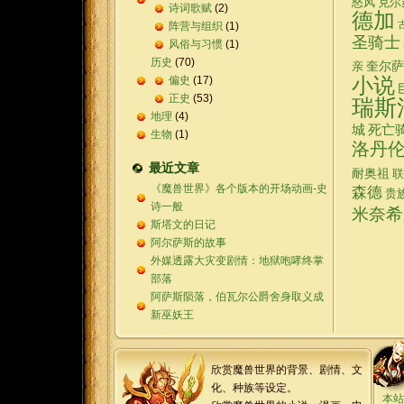
怒风
克尔
诗词歌赋
(2)
德加
阵营与组织
(1)
圣骑士
风俗与习惯
(1)
历史
(70)
奎尔萨
亲
偏史
(17)
小说
正史
(53)
瑞斯
地理
(4)
城
死亡
生物
(1)
洛丹
最近文章
耐奥祖
联
《魔兽世界》各个版本的开场动画-史
森德
贵
诗一般
米奈希
斯塔文的日记
阿尔萨斯的故事
外媒透露大灾变剧情：地狱咆哮终掌
部落
阿萨斯陨落，伯瓦尔公爵舍身取义成
新巫妖王
欣赏魔兽世界的背景、剧情、文
化、种族等设定。
本站