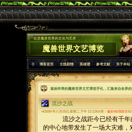
欣赏魔兽世界的文化与艺术
魔兽世界文艺博览
博客首页
主线剧情
英雄谱
参考文献
关于本站
鼠标炸弹的魔兽世界文艺博览手札，汇集来自各界的
流沙之战
>‖2009 年八月25日,星期二,下午 12:12‖分类：
偏史
‖
给我留言
92
流沙之战距今已经有千年的
的中心地带发生了一场大灾难，