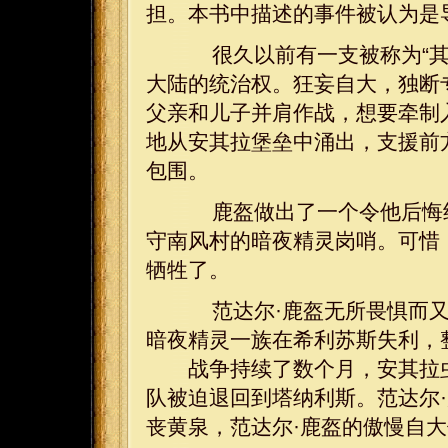
担。本书中描述的事件被认为是
很久以前有一支被称为“其
大陆的统治权。狂妄自大，独断
父亲和儿子并肩作战，想要牵制
地从安其拉堡垒中涌出，支援前
包围。
鹿盔做出了一个令他后悔终
守南风村的暗夜精灵岗哨。可惜
牺牲了。
范达尔·鹿盔无所畏惧而又
暗夜精灵一族在希利苏斯失利，
战争持续了数个月，安其拉虫
队被迫退回到塔纳利斯。范达尔
丧黄泉，范达尔·鹿盔的傲慢自