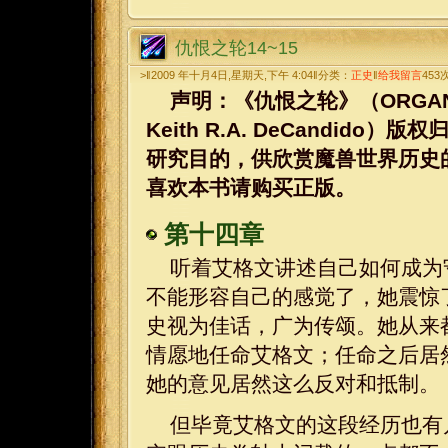
仇恨之轮14~15
>‖2009 年十月4日,星期天,下午 4:04‖分类：
正史
‖
给我留言
453
声明：《仇恨之轮》（ORGANIZED 
Keith R.A. DeCandi
研究目的，供欣赏魔兽世界历史
喜欢本书请购买正版。
第十四章
听着艾格文讲述自己如何成为
不能形容自己的感觉了，她震惊
史视为佳话，广为传颂。她从来
情愿地任命艾格文；任命之后居
她的意见居然这么反对和抵制。
但毕竟艾格文的这段经历也有