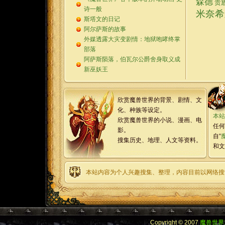
森德
贵
诗一般
米奈希
斯塔文的日记
阿尔萨斯的故事
外媒透露大灾变剧情：地狱咆哮终掌
部落
阿萨斯陨落，伯瓦尔公爵舍身取义成
新巫妖王
欣赏魔兽世界的背景、剧情、文
化、种族等设定。
本站
欣赏魔兽世界的小说、漫画、电
任何
影。
自“
搜集历史、地理、人文等资料。
和文
本站内容为个人兴趣搜集、整理，内容目前以网络搜
Copyright © 2007
魔兽世界