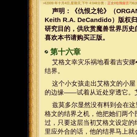
>‖2009 年十月4日,星期天,下午 4:04‖分类：
正史
‖
给我留言
736
声明：《仇恨之轮》（ORGANIZED 
Keith R.A. DeCandi
研究目的，供欣赏魔兽世界历史
喜欢本书请购买正版。
第十六章
艾格文幸灾乐祸地看着吉安娜
结界。
这个小女孩走出艾格文的小屋
的边缘——试着从近处穿透它。
兹莫多尔显然没有料到会在这
格文的结界之机，他把她们两个
过，只要这层当初艾格文设定的
里应外合的话，他的结界马上就