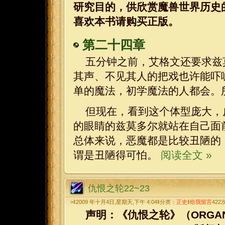
研究目的，供欣赏魔兽世界历史
喜欢本书请购买正版。
第二十四章
五分钟之前，艾格文还要求兹
其声、不见其人的把戏也许能吓
单的魔法，初学魔法的人都会。
但现在，看到这个体型庞大，
的眼睛的兹莫多尔就站在自己面
总体来说，恶魔都是比较丑陋的
谓是丑陋得可怕。
阅读全文 »
仇恨之轮22~23
>‖2009 年十月4日,星期天,下午 4:04‖分类：
正史
‖
给我留言
422
声明：《仇恨之轮》（ORGANIZED 