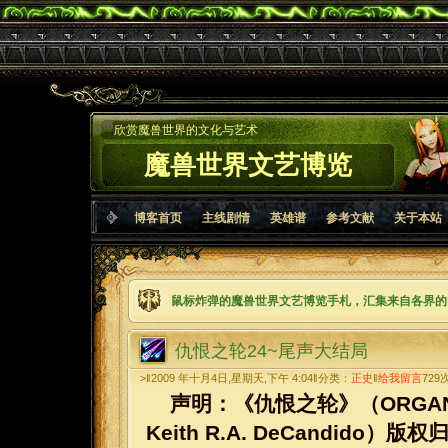
欣赏魔兽世界的文化与艺术
魔兽世界文艺博览
博客首页
主线剧情
英雄谱
参考文献
关于本站
鼠标炸弹的魔兽世界文艺博览手札，汇集来自各界的
仇恨之轮24~尾声大结局
>‖2009 年十月4日,星期天,下午 4:04‖分类：
正史
‖
给我留言
729
声明：《仇恨之轮》（ORGANIZED 
Keith R.A. DeCandi