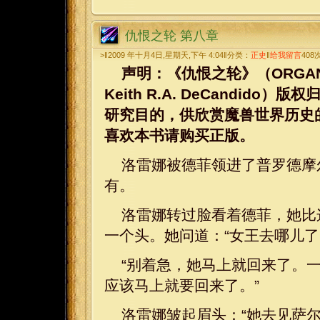
仇恨之轮 第八章
>‖2009 年十月4日,星期天,下午 4:04‖分类：
正史
‖
给我留言
408
声明：《仇恨之轮》（ORGANIZED 
Keith R.A. DeCandi
研究目的，供欣赏魔兽世界历史
喜欢本书请购买正版。
洛雷娜被德菲领进了普罗德摩
有。
洛雷娜转过脸看着德菲，她比
一个头。她问道：“女王去哪儿了
“别着急，她马上就回来了。
应该马上就要回来了。”
洛雷娜皱起眉头：“她去见萨尔