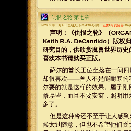
仇恨之轮 第七章
>‖2009 年十月4日,星期天,下午 4:04‖分类：
正史
‖
给我留言
604
声明：《仇恨之轮》（ORGANIZED 
Keith R.A. DeCandi
研究目的，供欣赏魔兽世界历史
喜欢本书请购买正版。
萨尔的酋长王位坐落在一间四
却很喜欢——兽人不是能耐寒的
尔要的就是这样的效果。屋子刚
修厚些，而且不要安窗，照明用
多了。
但是这种冷还不至于让人感到
候太过随意，但也不希望他们受