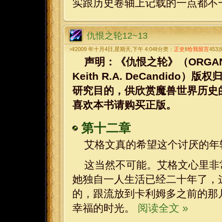
实跟历史卷轴上记载的一点都不
仇恨之轮12~13
>‖2009 年十月4日,星期天,下午 4:04‖分类：
正史
‖
给我留言
453
声明：《仇恨之轮》（ORGANIZED 
Keith R.A. DeCandi
研究目的，供欣赏魔兽世界历史
喜欢本书请购买正版。
第十二章
艾格文真的希望这个讨厌的年
这当然不可能。艾格文心里非
她独自一人生活已经二十年了，
的，跟流放到卡利姆多之前的那
幸福的时光。
阅读全文 »