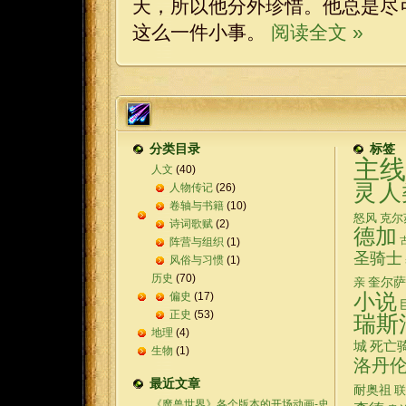
天，所以他分外珍惜。他总是尽
这么一件小事。
阅读全文 »
分类目录
标签
主线
人文
(40)
灵
人
人物传记
(26)
卷轴与书籍
(10)
怒风
克尔
诗词歌赋
(2)
德加
阵营与组织
(1)
圣骑士
风俗与习惯
(1)
历史
(70)
奎尔萨
亲
偏史
(17)
小说
正史
(53)
瑞斯
地理
(4)
城
死亡
生物
(1)
洛丹
最近文章
耐奥祖
联
《魔兽世界》各个版本的开场动画-史