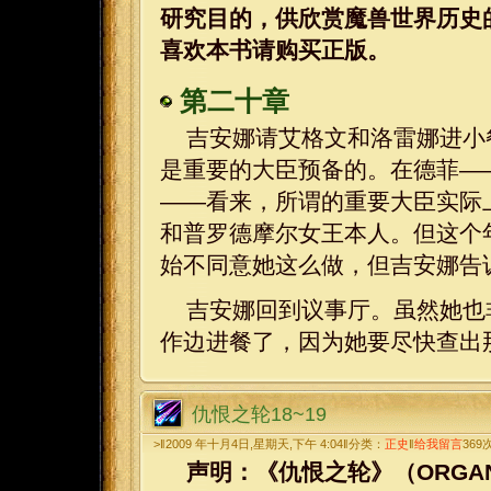
研究目的，供欣赏魔兽世界历史
喜欢本书请购买正版。
第二十章
吉安娜请艾格文和洛雷娜进小
是重要的大臣预备的。在德菲—
——看来，所谓的重要大臣实际
和普罗德摩尔女王本人。但这个
始不同意她这么做，但吉安娜告
吉安娜回到议事厅。虽然她也
作边进餐了，因为她要尽快查出
仇恨之轮18~19
>‖2009 年十月4日,星期天,下午 4:04‖分类：
正史
‖
给我留言
369
声明：《仇恨之轮》（ORGANIZED 