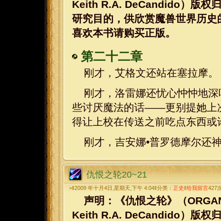
Keith R.A. DeCandi
研究目的，供欣赏魔兽世界历史
喜欢本书请购买正版。
第二十二章
刚才，艾格文还站在塞拉摩。
刚才，洛雷娜还忧心忡忡地深
些讨厌魔法的话——更别提她上
得让上校在传送之前吃点东西或
刚才，吉安娜•普罗德摩尔还
仇恨之轮20~21
>‖2009 年十月4日,星期天,下午 4:04‖分类：
正史
‖
给我留言
427
声明：《仇恨之轮》（ORGANIZED 
Keith R.A. DeCandi