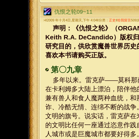
仇恨之轮09~11
>‖2009 年十月4日,星期天,下午 4:04‖分类：
正史
‖
给我留言
509
声明：《仇恨之轮》（ORGANIZED 
Keith R.A. DeCandi
研究目的，供欣赏魔兽世界历史
喜欢本书请购买正版。
第〇九章
多年以来。雷克萨——莫科那
在卡利姆多大陆上漂泊，陪伴他
兼有兽人和食人魔两种血统，和
诈、冷酷无情、连绵不断的战争
文明的旗号。说实话，雷克萨在
的文明比任何一座通过恣意作践
人城市或是巨魔城市都要好得多