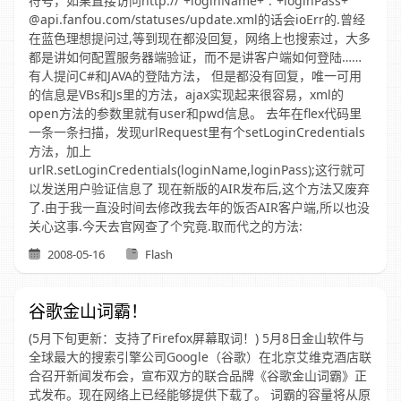
符号，如果直接访问http://“+loginName+”:”+loginPass+”
@api.fanfou.com/statuses/update.xml的话会ioErr的.曾经
在蓝色理想提问过,等到现在都没回复，网络上也搜索过，大多
都是讲如何配置服务器端验证，而不是讲客户端如何登陆……
有人提问C#和JAVA的登陆方法， 但是都没有回复，唯一可用
的信息是VBs和Js里的方法，ajax实现起来很容易，xml的
open方法的参数里就有user和pwd信息。 去年在flex代码里
一条一条扫描，发现urlRequest里有个setLoginCredentials
方法，加上
urlR.setLoginCredentials(loginName,loginPass);这行就可
以发送用户验证信息了 现在新版的AIR发布后,这个方法又废弃
了.由于我一直没时间去修改我去年的饭否AIR客户端,所以也没
关心这事.今天去官网查了个究竟.取而代之的方法:
2008-05-16
Flash
谷歌金山词霸！
(5月下旬更新：支持了Firefox屏幕取词！) 5月8日金山软件与
全球最大的搜索引擎公司Google（谷歌）在北京艾维克酒店联
合召开新闻发布会，宣布双方的联合品牌《谷歌金山词霸》正
式发布。现在网络上已经能够提供下载了。 词霸的容量将从原