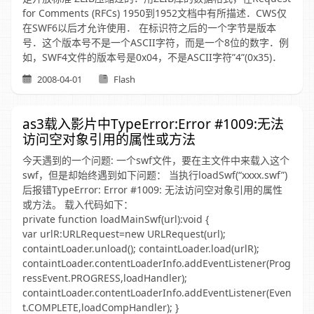
for Comments (RFCs) 1950到1952文档中有所描述．CWS仅
在SWF6以后才允许使用． 在标识符之后的一个字节是版本
号．这个版本号不是一个ASCII字符，而是一个8位的数字．例
如，SWF4文件的版本号是0x04，不是ASCII字符”4”(0x35)．
2008-04-01
Flash
as3载入影片中TypeError:Error #1009:无法
访问空对象引用的属性或方法
今天遇到的一个问题: 一个swf文件，要在主文件中来载入这个
swf，但是却始终遇到如下问题： 当执行loadSwf(“xxxx.swf”)
后报错TypeError: Error #1009: 无法访问空对象引用的属性
或方法。 载入代码如下：
private function loadMainSwf(url):void {
var urlR:URLRequest=new URLRequest(url);
containtLoader.unload(); containtLoader.load(urlR);
containtLoader.contentLoaderInfo.addEventListener(Prog
ressEvent.PROGRESS,loadHandler);
containtLoader.contentLoaderInfo.addEventListener(Even
t.COMPLETE,loadCompHandler); }