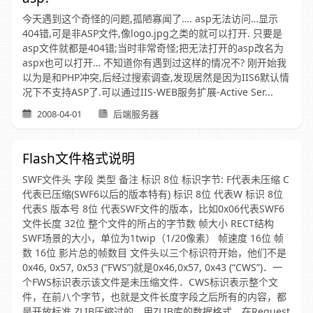
今天遇到这个奇怪的问题,孤陋寡闻了…. asp无法访问…显示
404错,可是非ASP文件,像logo.jpg之类的就可以打开. 只要是
asp文件就都是404错;当时非常奇怪;把无法打开的asp改名为
aspx也可以打开… 不知道你有遇到过这样的情况不? 刚开始我
以为是和PHP冲突,后经过搜索调查,发现居然是因为IIS6默认情
况下不支持ASP了.可以通过IIS-WEB服务扩展-Active Ser...
2008-04-01
后端服务器
Flash文件格式说明
SWF文件头 字段 类型 备注 标识 8位 标识字节: F代表未压缩 C
代表已压缩(SWF6以后的版本特有) 标识 8位 代表W 标识 8位
代表S 版本号 8位 代表SWF文件的版本，比如0x06代表SWF6
文件长度 32位 整个文件的所占的字节数 帧大小 RECT结构
SWF场景的大小，单位为1twip（1/20像素） 帧速度 16位 帧
数 16位 影片总的帧数目 文件头以三个标识符开始，他们不是
0x46, 0x57, 0x53 (“FWS”)就是0x46,0x57, 0x43 (“CWS”)．一
个FWS标识表示该文件是未压缩文件．CWS标识表示整个文
件，在前八个字节，也就是文件长度字段之后所有的内容，都
是开放标准 ZLIB压缩过的．用ZLIB库的数据格式，在Request