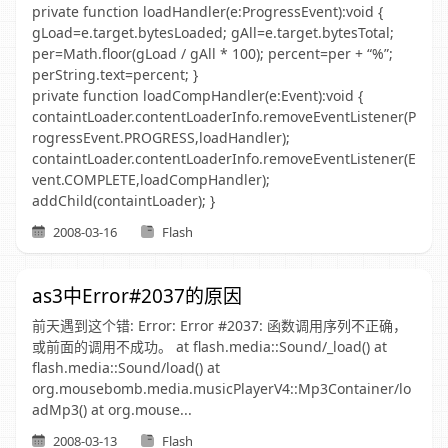
private function loadHandler(e:ProgressEvent):void {
gLoad=e.target.bytesLoaded; gAll=e.target.bytesTotal;
per=Math.floor(gLoad / gAll * 100); percent=per + “%”;
perString.text=percent; }
private function loadCompHandler(e:Event):void {
containtLoader.contentLoaderInfo.removeEventListener(P
rogressEvent.PROGRESS,loadHandler);
containtLoader.contentLoaderInfo.removeEventListener(E
vent.COMPLETE,loadCompHandler);
addChild(containtLoader); }
2008-03-16
Flash
as3中Error#2037的原因
前天遇到这个错: Error: Error #2037: 函数调用序列不正确，
或前面的调用不成功。 at flash.media::Sound/_load() at
flash.media::Sound/load() at
org.mousebomb.media.musicPlayerV4::Mp3Container/lo
adMp3() at org.mouse...
2008-03-13
Flash