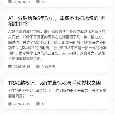
2026-04-01
AI
AI一分钟给你5年功力，却练不出扫地僧的“无
招胜有招”
AI能给你速成的招式，能让你快速从门外汉变成能比划两下的
入门者，却给不了真正的高手在江湖里滚了几十年，挨过刀、
踩过坑、看透了规矩背后的门道，磨出来的那一身“功夫之外的
功夫”。那些真正的扫地僧，心中装的从来不是一招一式的标准
动作，而是整个江湖的风云变幻、人心向背，这份修为，从来
不是速成秘籍能给的。
2026-03-16
生命感悟
TRAE越权记：ssh重启惊魂与手动授权之困
**TRAE不经过我同意就用ssh连到服务器上去重启，居然不需
要我同意？！**
2026-03-15
AI