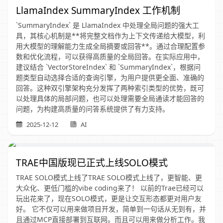
LlamaIndex SummaryIndex 工作机制
`SummaryIndex` 是 LlamaIndex 中处理全局问题的强大工
具，其核心机制是**将完整文档作为上下文传递给大模型，利
用大模型的理解能力生成全局摘要或回答**。通过合理配置参
数和优化流程，可以获得高质量的全局回答。在实际应用中，
建议结合 `VectorStoreIndex` 和 `SummaryIndex`，根据问
题类型自动选择合适的查询引擎，为用户提供更全面、准确的
回答。这种双引擎架构充分发挥了两种索引类型的优势，既可
以处理具体的局部问题，也可以处理需要全局通读才能回答的
问题，为构建高质量的问答系统提供了有力支持。
2025-12-12
AI
TRAE中国版现已正式上线SOLO模式
TRAE SOLO模式上线了TRAE SOLO模式上线了，更智能、更
大众化、更低门槛的vibe coding来了！ 以前的Trae已经可以
玩出花来了，现在SOLO模式，更是让交互形态都更对用户友
好。 它不仅可以用来做项目开发，简单到一句话从无到有，并
且通过MCP直接部署到互联网。而且可以用来做分析工作。我